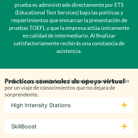
prueba es administrado directamente por ETS
(Educational Test Services) bajo las políticas y
requerimientos que enmarcan la presentación de
pruebas TOEFL y que la empresa actúa únicamente
en calidad de intermediario. Al finalizar
satisfactoriamente recibirás una constancia de
asistencia.
Participa en actividades entretenidas que te llevarán
Prácticas semanales de apoyo virtual
por un viaje de conocimientos que no dejara de
sorprendente.
High Intensity Stations
SkillBoost