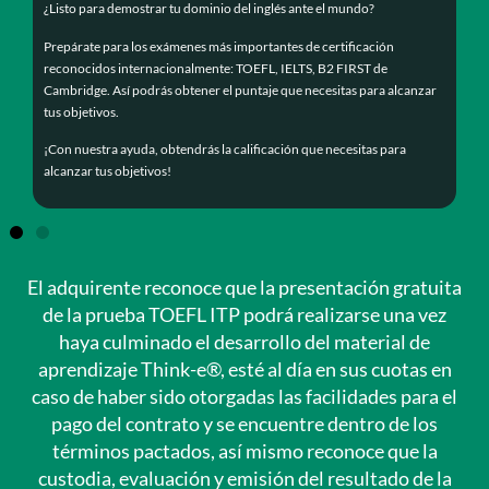
reflexiones, apuntes y
¿Listo para demostrar tu dominio del inglés ante el mundo?
¡No
descubrimientos lingüísticos,
Prepárate para los exámenes más importantes de certificación
lo que te ayudará a reforzar
Te 
reconocidos internacionalmente: TOEFL, IELTS, B2 FIRST de
tu comprensión.
una 
Cambridge. Así podrás obtener el puntaje que necesitas para alcanzar
El «Journal» es tu compañero
tus objetivos.
¡Es
de aprendizaje personal,
¡Con nuestra ayuda, obtendrás la calificación que necesitas para
donde puedes plasmar tus
alcanzar tus objetivos!
ideas y dar vida a tus
objetivos lingüísticos.
El adquirente reconoce que la presentación gratuita
de la prueba TOEFL ITP podrá realizarse una vez
haya culminado el desarrollo del material de
aprendizaje Think-e®, esté al día en sus cuotas en
caso de haber sido otorgadas las facilidades para el
pago del contrato y se encuentre dentro de los
términos pactados, así mismo reconoce que la
custodia, evaluación y emisión del resultado de la