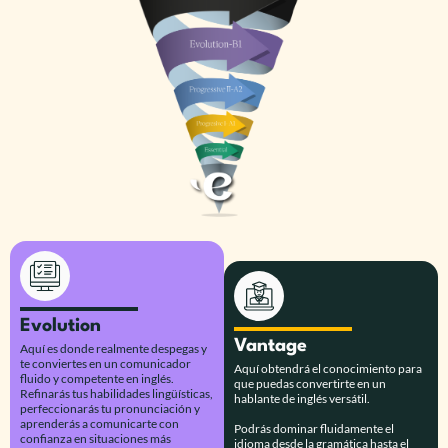
Evolution
Vantage
Aquí es donde realmente despegas y
te conviertes en un comunicador
Aquí obtendrá el conocimiento para
fluido y competente en inglés.
que puedas convertirte en un
Refinarás tus habilidades lingüísticas,
hablante de inglés versátil.
perfeccionarás tu pronunciación y
aprenderás a comunicarte con
Podrás dominar fluidamente el
confianza en situaciones más
idioma desde la gramática hasta el