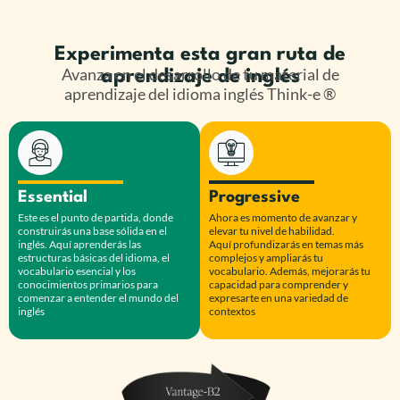
Experimenta esta gran ruta de
Avanza en el desarrollo de tu material de
aprendizaje de inglés
aprendizaje del idioma inglés Think-e ®
Essential
Progressive
Este es el punto de partida, donde
Ahora es momento de avanzar y
construirás una base sólida en el
elevar tu nivel de habilidad.
inglés.
Aquí aprenderás las
Aquí
profundizarás en temas más
estructuras básicas del idioma, el
complejos y ampliarás tu
vocabulario esencial y los
vocabulario.
Además, mejorarás tu
conocimientos primarios para
capacidad para comprender y
comenzar a entender el mundo del
expresarte en una variedad de
inglés
contextos