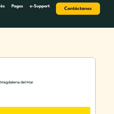
lés
Pagos
e-Support
Contáctanos
 – Magdalena del Mar