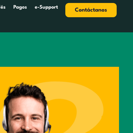
lés
Pagos
e-Support
Contáctanos