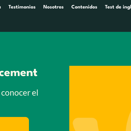
a
Testimonios
Nosotros
Contenidos
Test de ing
acement
 conocer el